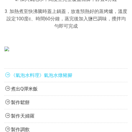
3.
加熱煮至快沸騰時蓋上鍋蓋，放進預熱好的蒸烤爐，溫度
設定100度c、時間60分鐘，蒸完後加入鹽巴調味，攪拌均
勻即可完成
《氣泡水料理》氣泡水燉豬腳
煮出Q彈米飯
製作鬆餅
製作天婦羅
製作調飲